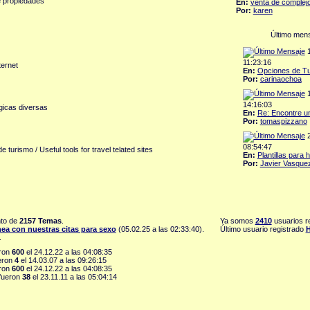
e propiedades
En:
venta de complejo
Por:
karen
Último men
1
11:23:16
ternet
En:
Opciones de Tur
Por:
carinaochoa
1
14:16:03
gicas diversas
En:
Re: Encontre un
Por:
tomaspizzano
2
08:54:47
e turismo / Useful tools for travel telated sites
En:
Plantillas para h
Por:
Javier Vasque
to de
2157 Temas
.
Ya somos
2410
usuarios r
nea con nuestras citas para sexo
(05.02.25 a las 02:33:40).
Último usuario registrado
.
eron
600
el 24.12.22 a las 04:08:35
eron
4
el 14.03.07 a las 09:26:15
eron
600
el 24.12.22 a las 04:08:35
fueron
38
el 23.11.11 a las 05:04:14