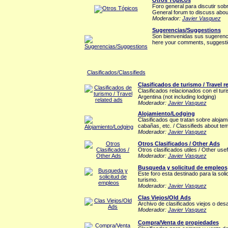
Otros Tópicos
Foro general para discutir sobr
General forum to discuss about
Moderador:
Javier Vasquez
Sugerencias/Suggestions
Son bienvenidas sus sugerenci
here your comments, suggestio
Clasificados/Classifieds
Clasificados de turismo / Travel r
Clasificados relacionados con el turi
Argentina (not including lodging)
Moderador:
Javier Vasquez
Alojamiento/Lodging
Clasificados que tratan sobre alojam
cabañas, etc. / Classifieds about te
Moderador:
Javier Vasquez
Otros Clasificados / Other Ads
Otros clasificados utiles / Other use
Moderador:
Javier Vasquez
Busqueda y solicitud de empleos
Este foro esta destinado para la sol
turismo.
Moderador:
Javier Vasquez
Clas Viejos/Old Ads
Archivo de clasificados viejos o des
Moderador:
Javier Vasquez
Compra/Venta de propiedades