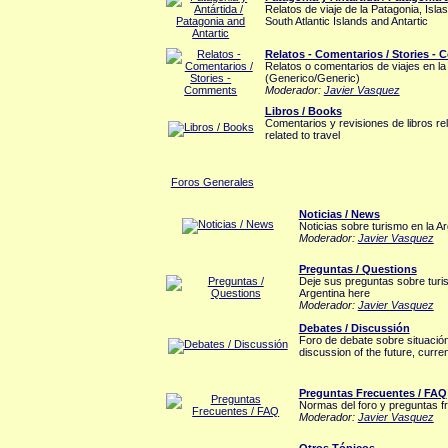
Relatos de viaje de la Patagonia, Islas
South Atlantic Islands and Antartic
Relatos - Comentarios / Stories -
Relatos o comentarios de viajes en la
(Generico/Generic)
Moderador:
Javier Vasquez
Libros / Books
Comentarios y revisiones de libros r
related to travel
Foros Generales
Noticias / News
Noticias sobre turismo en la A
Moderador:
Javier Vasquez
Preguntas / Questions
Deje sus preguntas sobre turis
Argentina here
Moderador:
Javier Vasquez
Debates / Discussión
Foro de debate sobre situación,
discussion of the future, curren
Preguntas Frecuentes / FAQ
Normas del foro y preguntas f
Moderador:
Javier Vasquez