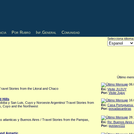
ncia
Por Rubro
Inf.General
Comunidad
Selecciona idioma
Último men
06.0
 Travel Stories from the Litoral and Chaco
En:
Visite JUJUY
Por:
Visite Jujuy
 Hills
16.0
rdoba y San Luis, Cuyo y Noroeste Argentino/ Travel Stories from
En:
Casa Portuguesa 
is, Cuyo and the Northwest
Por:
posadasanbras
28.1
s atlanticas y Buenos Aires / Travel Stories from the Pampas,
En:
Re: Buenos Aires e
Por:
gustavo111
and Antartic