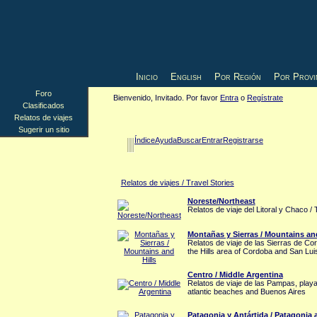
Inicio
English
Por Región
Por Provi
Foro
Bienvenido, Invitado. Por favor
Entra
o
Regístrate
Clasificados
Relatos de viajes
Sugerir un sitio
Índice
Ayuda
Buscar
Entrar
Registrarse
Relatos de viajes / Travel Stories
Noreste/Northeast
Relatos de viaje del Litoral y Chaco /
Montañas y Sierras / Mountains and
Relatos de viaje de las Sierras de Co
the Hills area of Cordoba and San Lu
Centro / Middle Argentina
Relatos de viaje de las Pampas, playa
atlantic beaches and Buenos Aires
Patagonia y Antártida / Patagonia 