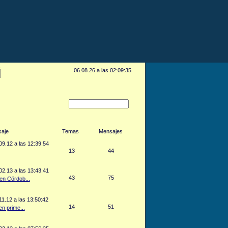
:
06.08.26 a las 02:09:35
saje
Temas
Mensajes
9.12 a las 12:39:54
13
44
2.13 a las 13:43:41
43
75
en Córdob...
1.12 a las 13:50:42
14
51
n prime...