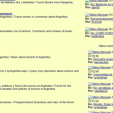
10.0
 del Atlántico Sur y Antártida / Travel Stories from Patagonia,
En:
Re: Bariloche en 
Por:
dani75
 Comments
24.0
 Argentina / Travel stories or comments about Argentina
En:
Recomendaciones d
Por:
SysGod
26.0
elacionados con el turismo. Comments and reviews of books
En:
Re: COMO PUEDE
Por:
txelitxelius
Último men
0
02:33:40
rgentina / News about tourism in Argentina
En:
Descubre el amor
Por:
pachacutec
0
mo y la Argentina aquí / Leave your questions about tourism and
12:02:58
En:
Oportunidad de p
Por:
argentinae
1
 políticas y futuro del turismo en Argentina / Forum for the
En:
Re: aerolineas a
t situation and policies of tourism in Argentina
Por:
claudia123
1
15:37:50
recuentes / Frequent Asked Questions and rules of the forum
En:
Movido: Estas b
Por:
argentinae
0