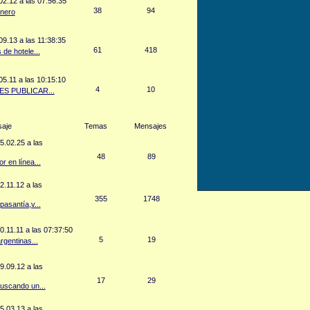
2.12 a las 07:56:35
38
94
enero
9.13 a las 11:38:35
61
418
e hotele...
5.11 a las 10:15:10
4
10
S PUBLICAR...
saje
Temas
Mensajes
5.02.25 a las
48
89
 en línea...
2.11.12 a las
355
1748
asantía,v...
0.11.11 a las 07:37:50
5
19
rgentinas...
9.09.12 a las
17
29
uscando un...
5.03.13 a las