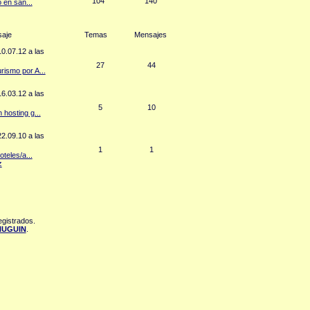
104
140
 en san...
saje
Temas
Mensajes
0.07.12 a las
27
44
ismo por A...
6.03.12 a las
5
10
 hosting g...
2.09.10 a las
1
1
oteles/a...
z
egistrados.
HUGUIN
.