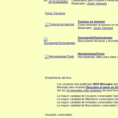
Clasificados para compra y venta d
Moderador:
Javier Vasquez
Foros Técnicos
Turismo en internet
Como fomentar el turismo en in
Moderador:
Javier Vasquez
Tecnología/Technologies
Discusiones técnicas y tecnoló
Herramientas/Tools
Herramientas útiles para sitios d
Estadísticas del foro
Los usuarios han publicado
4610 Mensajes
den
Mensaje más reciente
Descubre el amor en lí
Ver los
10 mensajes más recientes
de este foro
La mayor cantidad de Usuarios conectados fu
La mayor cantidad de Miembros conectados fu
La mayor cantidad de Invitados conectados fu
La mayor cantidad de Buscadores conectados 
Usuarios conectados