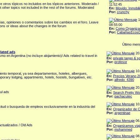
e otros tópicos no incluidos en los tópicos anteriores. Moderado /
11:52:45
 other topics not included in the rest of the forums. Moderated
En:
Movido: Inmobili
Por:
crunchy
1
as, opiniones o comentarios sobre los cambios en el foro. Leave
08:55:00
ns or ideas about the changes in the forum
En:
Como Organizar
Por:
CabañasEcosDe
Último men
elated ads
20.
smo en Argentina (no incluye alojamiento)/ Ads related to travel in
En:
private tango & sp
Por:
profesor
10.
iento temporal, ya sea departamentos, hoteles, albergues,
En:
Precios Verano 2
mporary lodging, appartments, hotels, hostels, bungalows, etc.
Por:
alfredo_4390
20.
ful ads
En:
Search Pretty Wo
Por:
pachacutec
10.
icitud o busqueda de empleos exclusivamente en la industria del
En:
Organizador de C
Por:
argentinae
06.
actualizados / Old Ads
En:
Organizamos viaj
Por:
mohammed
08.