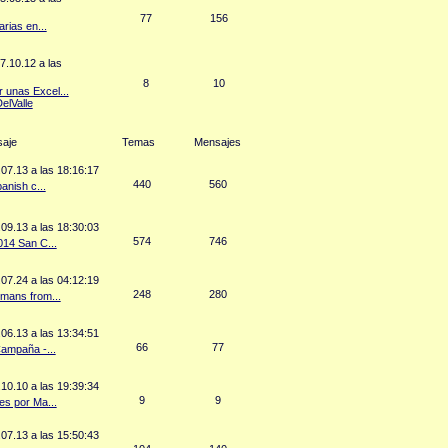
77
156
arias en...
7.10.12 a las
8
10
 unas Excel...
lValle
saje
Temas
Mensajes
07.13 a las 18:16:17
440
560
anish c...
09.13 a las 18:30:03
574
746
014 San C...
07.24 a las 04:12:19
248
280
mans from...
06.13 a las 13:34:51
66
77
ampaña -...
10.10 a las 19:39:34
9
9
es por Ma...
07.13 a las 15:50:43