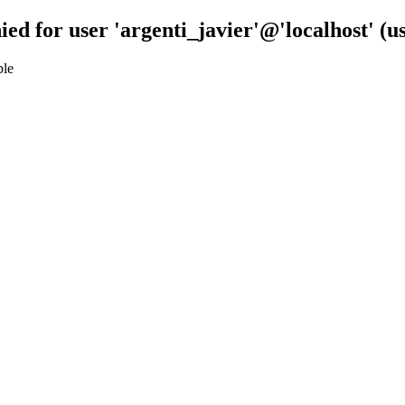
ied for user 'argenti_javier'@'localhost' (
ble