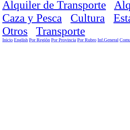
Alquiler de Transporte
Alq
Caza y Pesca
Cultura
Est
Otros
Transporte
Inicio
English
Por Región
Por Provincia
Por Rubro
Inf.General
Comu