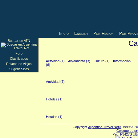
Inicio
English
Por Región
Por Provi
Buscar en ATN
Ca
Belen (11)
Foro
Clasificados
Actividad (1)
Alojamiento (3)
Cultura (1)
Informacion
Relatos de viajes
(6)
Sugerir Sitios
Fiambala (1)
Actividad (1)
Santa Maria (1)
Hoteles (1)
Tinogasta (1)
Hoteles (1)
Copyright
Argentina Travel Net®
1999/2020 
Coloque su pr
Pag: P3427S Últi