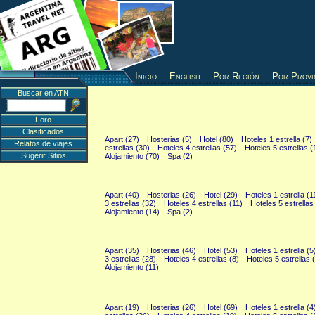
Inicio
English
Por Región
Por Provi
Buscar en ATN
Foro
Buenos Aires (318)
Clasificados
Apart (27)
Hosterias (5)
Hotel (80)
Hoteles 1 estrella (7)
Relatos de viajes
estrellas (30)
Hoteles 4 estrellas (57)
Hoteles 5 estrellas (
Sugerir Sitios
Alojamiento (70)
Spa (2)
Cuyo (189)
Apart (40)
Hosterias (26)
Hotel (29)
Hoteles 1 estrella (1
3 estrellas (32)
Hoteles 4 estrellas (11)
Hoteles 5 estrellas
Alojamiento (14)
Spa (2)
Litoral (209)
Apart (35)
Hosterias (46)
Hotel (53)
Hoteles 1 estrella (5
3 estrellas (28)
Hoteles 4 estrellas (8)
Hoteles 5 estrellas 
Alojamiento (11)
Pampas (188)
Apart (19)
Hosterias (26)
Hotel (69)
Hoteles 1 estrella (4