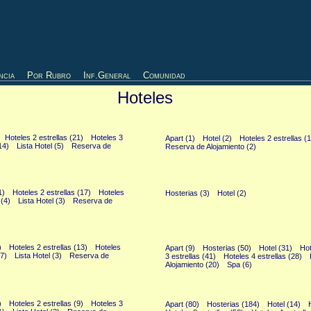
ncia
Por Rubro
Inf.General
Comunidad
Hoteles
Chaco (11)
Hoteles 2 estrellas (21)
Hoteles 3
Apart (1)
Hotel (2)
Hoteles 2 estrellas (1
14)
Lista Hotel (5)
Reserva de
Reserva de Alojamiento (2)
Islas Malvinas (5)
1)
Hoteles 2 estrellas (17)
Hoteles
Hosterias (3)
Hotel (2)
 (4)
Lista Hotel (3)
Reserva de
Noroeste (218)
)
Hoteles 2 estrellas (13)
Hoteles
Apart (9)
Hosterias (50)
Hotel (31)
Hot
(7)
Lista Hotel (3)
Reserva de
3 estrellas (41)
Hoteles 4 estrellas (28)
Alojamiento (20)
Spa (6)
Patagonia Andina (435)
)
Hoteles 2 estrellas (9)
Hoteles 3
Apart (80)
Hosterias (184)
Hotel (14)