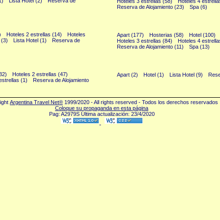
1)
Lista Hotel (2)
Reserva de
Hoteles 3 estrellas (58)
Hoteles 4 estrella
Reserva de Alojamiento (23)
Spa (6)
Playas (572)
)
Hoteles 2 estrellas (14)
Hoteles
Apart (177)
Hosterias (58)
Hotel (100)
 (3)
Lista Hotel (1)
Reserva de
Hoteles 3 estrellas (84)
Hoteles 4 estrella
Reserva de Alojamiento (11)
Spa (13)
Todo el Pais (18)
(32)
Hoteles 2 estrellas (47)
Apart (2)
Hotel (1)
Lista Hotel (9)
Rese
estrellas (1)
Reserva de Alojamiento
ight
Argentina Travel Net®
1999/2020 - All rights reserved - Todos los derechos reservados
Coloque su propaganda en esta página
Pag: A2979S Última actualización: 23/4/2020