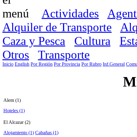
Actividades
Agent
Alquiler de Transporte
Alq
Caza y Pesca
Cultura
Est
Otros
Transporte
Inicio
English
Por Región
Por Provincia
Por Rubro
Inf.General
Comu
Mi
Alem (1)
Hoteles (1)
El Alcazar (2)
Alojamiento (1)
Cabañas (1)