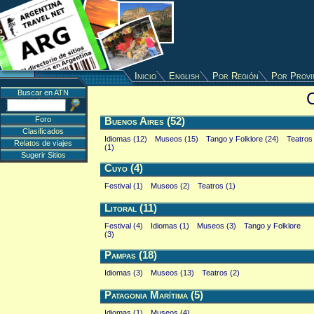
Inicio
English
Por Región
Por Provi
Buscar en ATN
C
Foro
Buenos Aires (52)
Clasificados
Idiomas (12)
Museos (15)
Tango y Folklore (24)
Teatros
Relatos de viajes
(1)
Sugerir Sitios
Cuyo (4)
Festival (1)
Museos (2)
Teatros (1)
Litoral (11)
Festival (4)
Idiomas (1)
Museos (3)
Tango y Folklore
(3)
Pampas (18)
Idiomas (3)
Museos (13)
Teatros (2)
Patagonia Marítima (5)
Idiomas (1)
Museos (4)