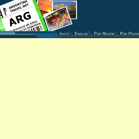
Inicio
English
Por Región
Por Provi