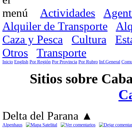
Actividades
Agent
Alquiler de Transporte
Alq
Caza y Pesca
Cultura
Est
Otros
Transporte
Inicio
English
Por Región
Por Provincia
Por Rubro
Inf.General
Comu
Sitios sobre Cab
C
Delta del Parana
▲
Alpenhaus