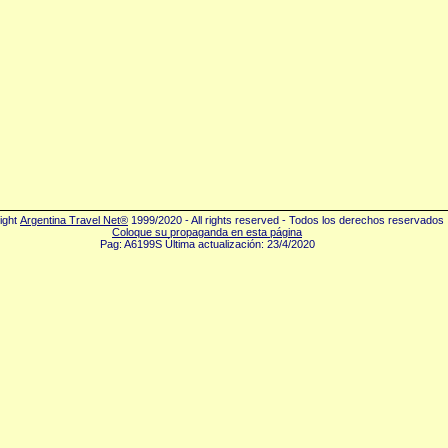
ight
Argentina Travel Net®
1999/2020 - All rights reserved - Todos los derechos reservados
Coloque su propaganda en esta página
Pag: A6199S Última actualización: 23/4/2020