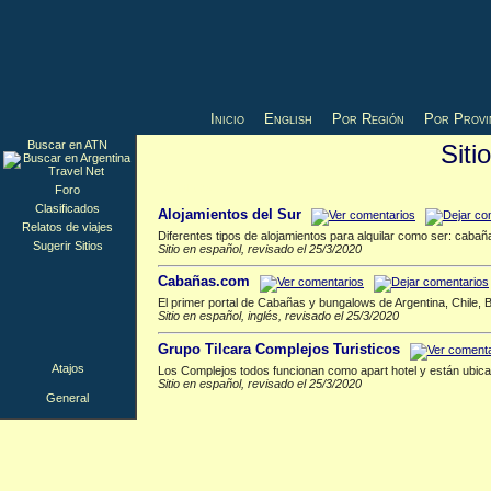
Inicio
English
Por Región
Por Provi
Buscar en ATN
Siti
General
▲
Foro
Clasificados
Alojamientos del Sur
Relatos de viajes
Diferentes tipos de alojamientos para alquilar como ser: caba
Sugerir Sitios
Sitio en español, revisado el 25/3/2020
Cabañas.com
El primer portal de Cabañas y bungalows de Argentina, Chile, B
Sitio en español, inglés, revisado el 25/3/2020
Grupo Tilcara Complejos Turisticos
Atajos
Los Complejos todos funcionan como apart hotel y están ubica
Sitio en español, revisado el 25/3/2020
General