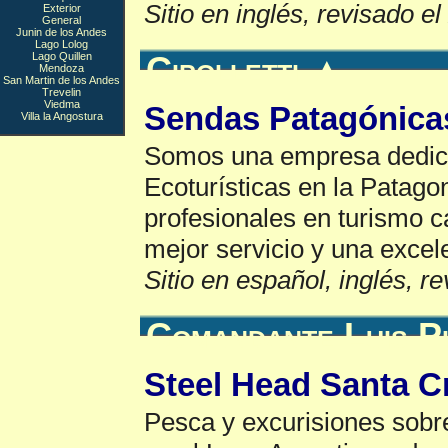
Sitio en inglés, revisado e
Exterior
General
Junin de los Andes
Lago Lolog
Lago Quillen
Cipolletti
▲
Mendoza
San Martin de los Andes
Trevelin
Viedma
Sendas Patagónica
Villa la Angostura
Somos una empresa dedicad
Ecoturísticas en la Patago
profesionales en turismo c
mejor servicio y una excel
Sitio en español, inglés, r
Comandante Luis P
Steel Head Santa C
Pesca y excurisiones sobr