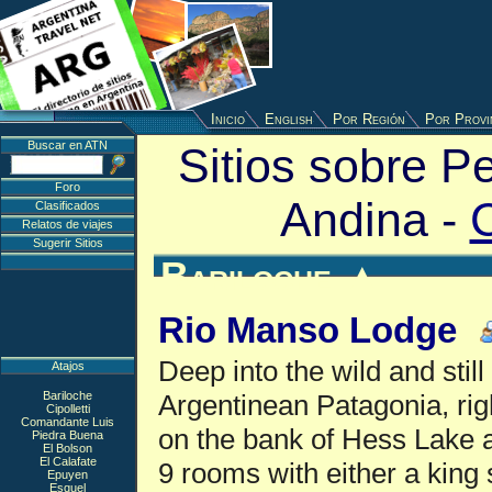
Inicio
English
Por Región
Por Provi
Buscar en ATN
Sitios sobre P
Foro
Andina -
Clasificados
Relatos de viajes
Sugerir Sitios
Bariloche
▲
Rio Manso Lodge
Deep into the wild and stil
Atajos
Bariloche
Argentinean Patagonia, righ
Cipolletti
Comandante Luis
on the bank of Hess Lake 
Piedra Buena
El Bolson
El Calafate
9 rooms with either a king 
Epuyen
Esquel