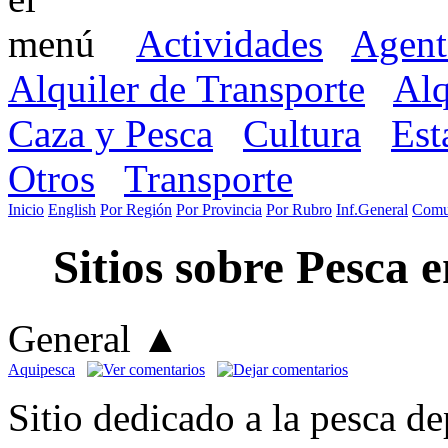
Actividades
Agent
Alquiler de Transporte
Alq
Caza y Pesca
Cultura
Est
Otros
Transporte
Inicio
English
Por Región
Por Provincia
Por Rubro
Inf.General
Comu
Sitios sobre Pesca e
General
▲
Aquipesca
Sitio dedicado a la pesca d