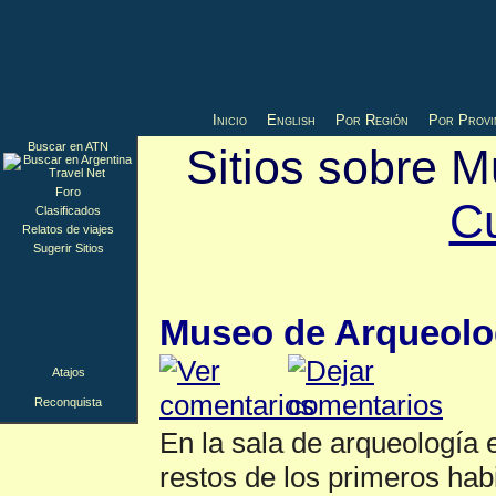
Inicio
English
Por Región
Por Provi
Buscar en ATN
Sitios sobre 
Foro
Cu
Clasificados
Relatos de viajes
Sugerir Sitios
Reconquista
▲
Museo de Arqueolog
Atajos
Reconquista
En la sala de arqueología 
restos de los primeros habi