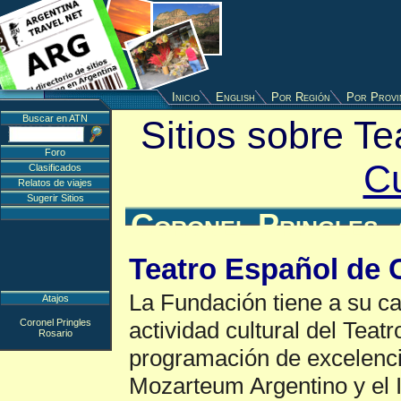
Inicio
English
Por Región
Por Provi
Buscar en ATN
Sitios sobre T
Foro
Cu
Clasificados
Relatos de viajes
Sugerir Sitios
Coronel Pringles
Teatro Español de 
La Fundación tiene a su ca
Atajos
Coronel Pringles
actividad cultural del Tea
Rosario
programación de excelencia
Mozarteum Argentino y el I