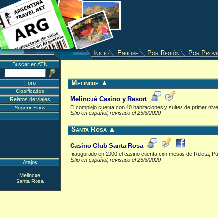
Inicio
English
Por Región
Por Provi
Buscar en ATN
Melincue
▲
Foro
Clasificados
Melincué Casino y Resort
Relatos de viajes
El complejo cuenta con 40 habitaciones y suites de primer niv
Sugerir Sitios
Sitio en español, revisado el 25/3/2020
Santa Rosa
▲
Casino Club Santa Rosa
Inaugurado en 2000 el casino cuenta con mesas de Ruleta, P
Sitio en español, revisado el 25/3/2020
Atajos
Melincue
Santa Rosa