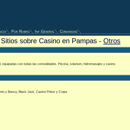
ncia
Por Rubro
Inf.General
Comunidad
Sitios sobre Casino en Pampas -
Otros
el, equipadas con todas las comodidades. Piscina, solarium, hidromasajes y casino.
unto y Banca, Black Jack, Casino Poker y Craps