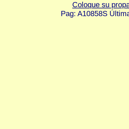
Coloque su prop
Pag: A10858S Última