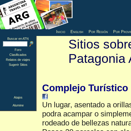
Inicio
English
Por Región
Por Provi
Buscar en ATN
Sitios sobr
Foro
Patagonia 
Clasificados
Relatos de viajes
Sugerir Sitios
Alumine
▲
Complejo Turístico
Atajos
Un lugar, asentado a orilla
Alumine
podra acampar o simplemen
rodeado de bellezas natura