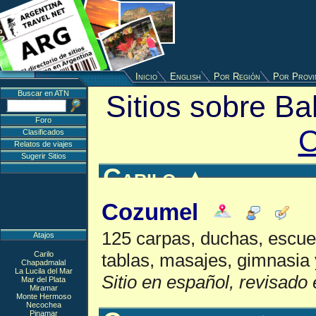
Inicio
English
Por Región
Por Provi
Buscar en ATN
Sitios sobre Ba
Foro
O
Clasificados
Relatos de viajes
Sugerir Sitios
Carilo
▲
Cozumel
125 carpas, duchas, escuel
Atajos
Carilo
tablas, masajes, gimnasia 
Chapadmalal
La Lucila del Mar
Sitio en español, revisado 
Mar del Plata
Miramar
Monte Hermoso
Necochea
Pinamar