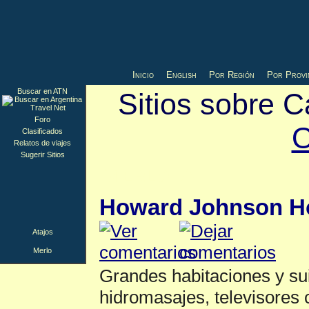
Inicio
English
Por Región
Por Provi
Buscar en ATN
Sitios sobre C
Foro
O
Clasificados
Relatos de viajes
Sugerir Sitios
Merlo
▲
Howard Johnson Ho
Atajos
Merlo
Grandes habitaciones y sui
hidromasajes, televisores 