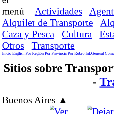
Actividades
Agent
Alquiler de Transporte
Alq
Caza y Pesca
Cultura
Est
Otros
Transporte
Inicio
English
Por Región
Por Provincia
Por Rubro
Inf.General
Comu
Sitios sobre Transpor
-
Tr
Buenos Aires
▲