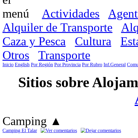
Actividades
Agent
Alquiler de Transporte
Alq
Caza y Pesca
Cultura
Est
Otros
Transporte
Inicio
English
Por Región
Por Provincia
Por Rubro
Inf.General
Comu
Sitios sobre Alojam
Camping
▲
Camping El Talar