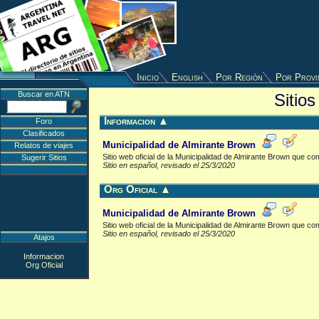
Inicio
English
Por Región
Por Provi
Buscar en ATN
Sitio
Informacion
▲
Foro
Clasificados
Municipalidad de Almirante Brown
Relatos de viajes
Sitio web oficial de la Municipalidad de Almirante Brown que c
Sugerir Sitios
Sitio en español, revisado el 25/3/2020
Org Oficial
▲
Municipalidad de Almirante Brown
Sitio web oficial de la Municipalidad de Almirante Brown que c
Sitio en español, revisado el 25/3/2020
Atajos
Informacion
Org Oficial