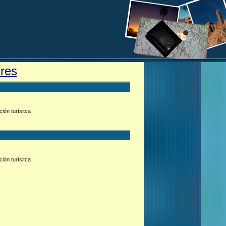
res
ión turísitca
ión turísitca