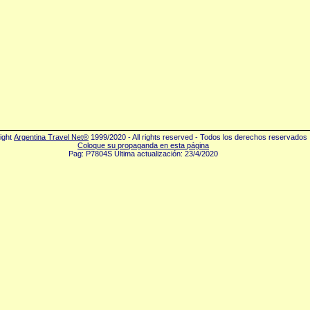
ight
Argentina Travel Net®
1999/2020 - All rights reserved - Todos los derechos reservados
Coloque su propaganda en esta página
Pag: P7804S Última actualización: 23/4/2020