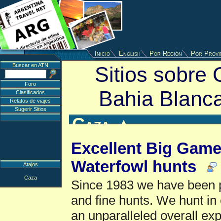
Inicio
English
Por Región
Por Provi
Buscar en ATN
Sitios sobre
Foro
Bahia Blanc
Clasificados
Relatos de viajes
Sugerir Sitios
Caza
▲
Excellent Big Game
Waterfowl hunts
Atajos
Caza
Since 1983 we have been p
and fine hunts. We hunt in 
an unparalleled overall exp