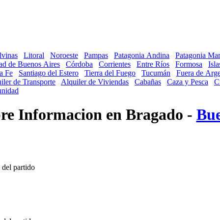
lvinas
Litoral
Noroeste
Pampas
Patagonia Andina
Patagonia Mar
ad de Buenos Aires
Córdoba
Corrientes
Entre Ríos
Formosa
Isl
a Fe
Santiago del Estero
Tierra del Fuego
Tucumán
Fuera de Arge
iler de Transporte
Alquiler de Viviendas
Cabañas
Caza y Pesca
C
nidad
obre Informacion en Bragado -
Bue
 del partido