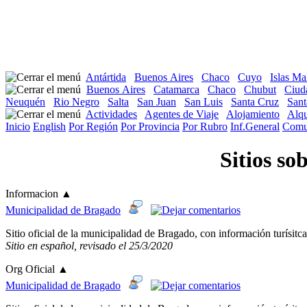
Antártida
Buenos Aires
Chaco
Cuyo
Islas Ma
Buenos Aires
Catamarca
Chaco
Chubut
Ciud
Neuquén
Rio Negro
Salta
San Juan
San Luis
Santa Cruz
Sant
Actividades
Agentes de Viaje
Alojamiento
Alqu
Inicio
English
Por Región
Por Provincia
Por Rubro
Inf.General
Comu
Sitios s
Informacion
▲
Municipalidad de Bragado
Sitio oficial de la municipalidad de Bragado, con información turísitca
Sitio en español, revisado el 25/3/2020
Org Oficial
▲
Municipalidad de Bragado