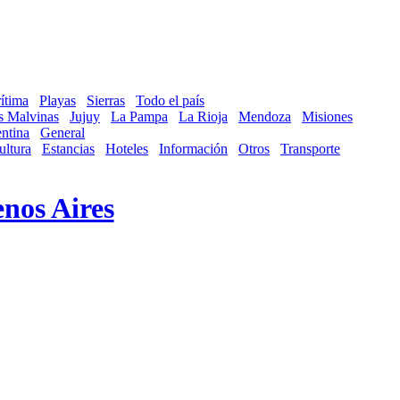
ítima
Playas
Sierras
Todo el país
as Malvinas
Jujuy
La Pampa
La Rioja
Mendoza
Misiones
ntina
General
ultura
Estancias
Hoteles
Información
Otros
Transporte
nos Aires