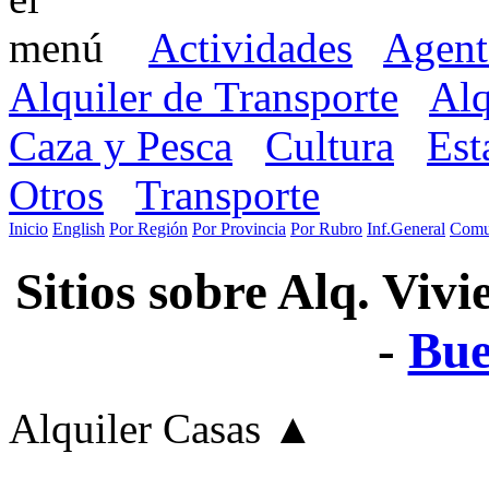
Actividades
Agent
Alquiler de Transporte
Alq
Caza y Pesca
Cultura
Est
Otros
Transporte
Inicio
English
Por Región
Por Provincia
Por Rubro
Inf.General
Comu
Sitios sobre Alq. Viv
-
Bue
Alquiler Casas
▲