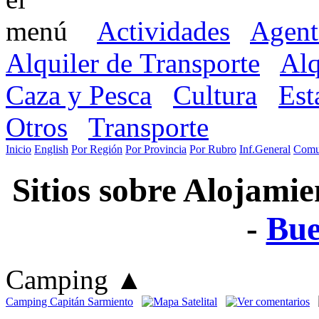
Actividades
Agent
Alquiler de Transporte
Alq
Caza y Pesca
Cultura
Est
Otros
Transporte
Inicio
English
Por Región
Por Provincia
Por Rubro
Inf.General
Comu
Sitios sobre Alojami
-
Bue
Camping
▲
Camping Capitán Sarmiento