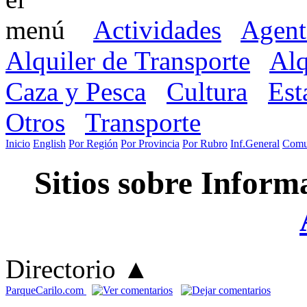
Actividades
Agent
Alquiler de Transporte
Alq
Caza y Pesca
Cultura
Est
Otros
Transporte
Inicio
English
Por Región
Por Provincia
Por Rubro
Inf.General
Comu
Sitios sobre Inform
Directorio
▲
ParqueCarilo.com