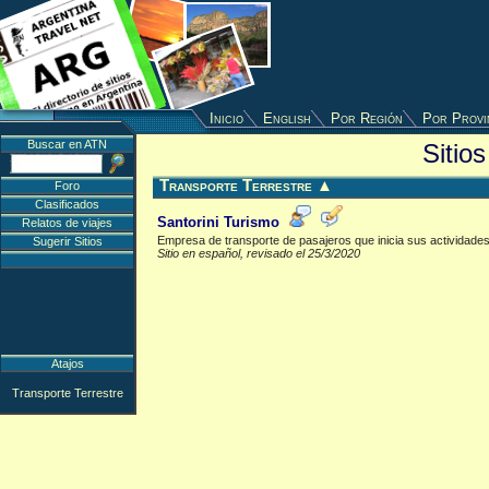
Inicio
English
Por Región
Por Provi
Buscar en ATN
Sitio
Transporte Terrestre
▲
Foro
Clasificados
Santorini Turismo
Relatos de viajes
Empresa de transporte de pasajeros que inicia sus actividades 
Sugerir Sitios
Sitio en español, revisado el 25/3/2020
Atajos
Transporte Terrestre