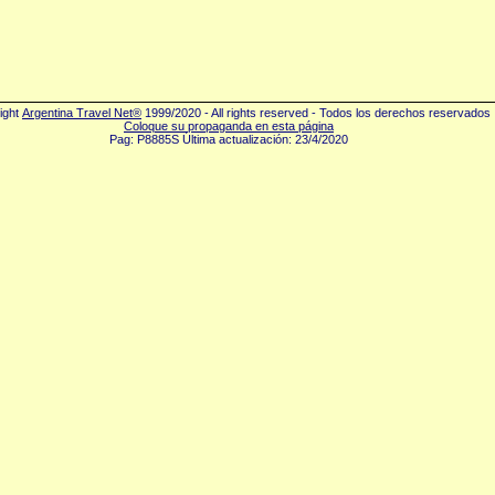
ight
Argentina Travel Net®
1999/2020 - All rights reserved - Todos los derechos reservados
Coloque su propaganda en esta página
Pag: P8885S Última actualización: 23/4/2020