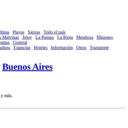
ítima
Playas
Sierras
Todo el país
as Malvinas
Jujuy
La Pampa
La Rioja
Mendoza
Misiones
ntina
General
ultura
Estancias
Hoteles
Información
Otros
Transporte
-
Buenos Aires
 y más.