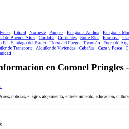
lvinas
Litoral
Noroeste
Pampas
Patagonia Andina
Patagonia Mar
ad de Buenos Aires
Córdoba
Corrientes
Entre Ríos
Formosa
Isl
a Fe
Santiago del Estero
Tierra del Fuego
Tucumán
Fuera de Arge
iler de Transporte
Alquiler de Viviendas
Cabañas
Caza y Pesca
C
nidad
Informacion en Coronel Pringles 
res, noticias, el agro, alojamiento, entretenimiento, educación, cultura
do