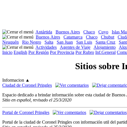
Antártida
Buenos Aires
Chaco
Cuyo
Islas Ma
Buenos Aires
Catamarca
Chaco
Chubut
Ciud
Neuquén
Rio Negro
Salta
San Juan
San Luis
Santa Cruz
Sant
Actividades
Agentes de Viaje
Alojamiento
Alqu
Inicio
English
Por Región
Por Provincia
Por Rubro
Inf.General
Comu
Sitios sobre 
Informacion
▲
Ciudad de Coronel Pringles
Espacio dedicado a brindar información sobre esta ciudad de Buenos Ai
Sitio en español, revisado el 25/3/2020
Portal de Coronel Pringles
Portal de la ciudad de Coronel Pringles con información util del parti