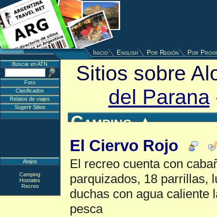
Inicio
English
Por Región
Por Provi
Buscar en ATN
Sitios sobre A
Foro
del Parana
Clasificados
Relatos de viajes
Sugerir Sitios
Camping
▲
El Ciervo Rojo
El recreo cuenta con cab
Atajos
Camping
parquizados, 18 parrillas, l
Hostales
Recreo
duchas con agua caliente l
pesca