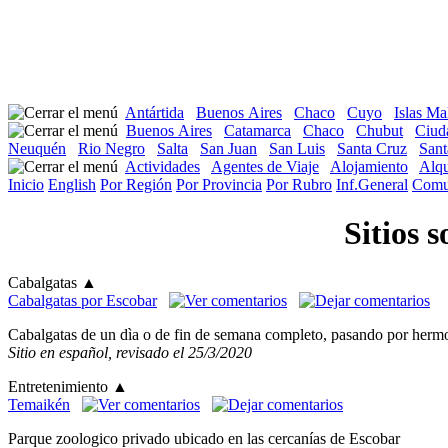
Antártida
Buenos Aires
Chaco
Cuyo
Islas Ma
Buenos Aires
Catamarca
Chaco
Chubut
Ciud
Neuquén
Rio Negro
Salta
San Juan
San Luis
Santa Cruz
Sant
Actividades
Agentes de Viaje
Alojamiento
Alqu
Inicio
English
Por Región
Por Provincia
Por Rubro
Inf.General
Comu
Sitios 
Cabalgatas
▲
Cabalgatas por Escobar
Cabalgatas de un dìa o de fin de semana completo, pasando por hermos
Sitio en español, revisado el 25/3/2020
Entretenimiento
▲
Temaikén
Parque zoologico privado ubicado en las cercanías de Escobar