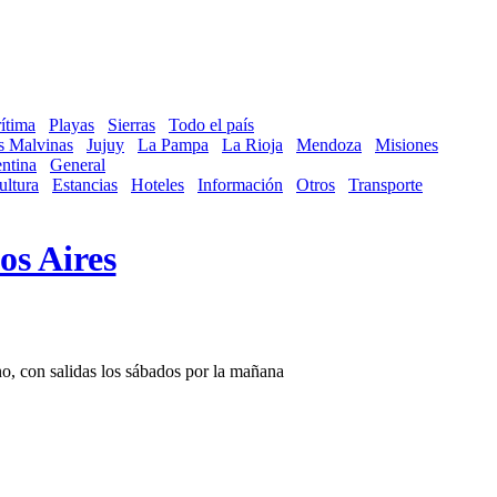
ítima
Playas
Sierras
Todo el país
as Malvinas
Jujuy
La Pampa
La Rioja
Mendoza
Misiones
ntina
General
ultura
Estancias
Hoteles
Información
Otros
Transporte
os Aires
no, con salidas los sábados por la mañana