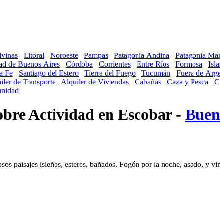
lvinas
Litoral
Noroeste
Pampas
Patagonia Andina
Patagonia Mar
ad de Buenos Aires
Córdoba
Corrientes
Entre Ríos
Formosa
Isl
a Fe
Santiago del Estero
Tierra del Fuego
Tucumán
Fuera de Arge
iler de Transporte
Alquiler de Viviendas
Cabañas
Caza y Pesca
C
nidad
sobre Actividad en Escobar -
Buen
os paisajes isleños, esteros, bañados. Fogón por la noche, asado, y vi