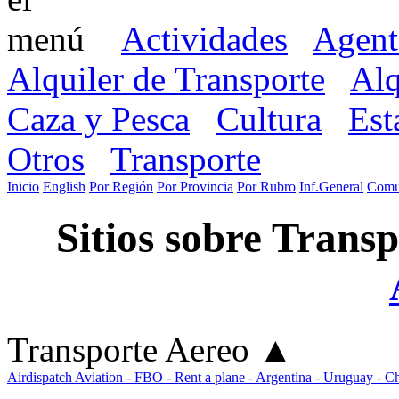
Actividades
Agent
Alquiler de Transporte
Alq
Caza y Pesca
Cultura
Est
Otros
Transporte
Inicio
English
Por Región
Por Provincia
Por Rubro
Inf.General
Comu
Sitios sobre Transp
Transporte Aereo
▲
Airdispatch Aviation - FBO - Rent a plane - Argentina - Uruguay - Chi