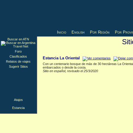
Inicio
English
Por Región
Por Provi
Buscar en ATN
Sit
Estancia
▲
Foro
Clasificados
Estancia La Oriental
Relatos de viajes
Con un centenario bosque de más de 30 hectáreas La Oriental l
Sugerir Sitios
embarcados o desde la costa.
Sitio en español, revisado el 25/3/2020
Atajos
Estancia