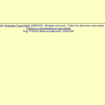
ight
Argentina Travel Net®
1999/2020 - All rights reserved - Todos los derechos reservados
Coloque su propaganda en esta página
Pag: P7924S Última actualización: 23/4/2020