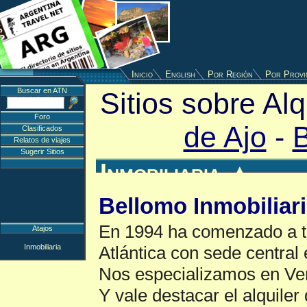
Inicio
English
Por Región
Por Provi
Buscar en ATN
Sitios sobre Al
Foro
de Ajo
-
B
Clasificados
Relatos de viajes
Sugerir Sitios
Inmobiliaria
▲
Bellomo Inmobiliar
En 1994 ha comenzado a tr
Atajos
Inmobiliaria
Atlántica con sede central 
Nos especializamos en Ven
Y vale destacar el alquiler