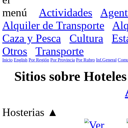
Actividades
Agent
Alquiler de Transporte
Alq
Caza y Pesca
Cultura
Est
Otros
Transporte
Inicio
English
Por Región
Por Provincia
Por Rubro
Inf.General
Comu
Sitios sobre Hotele
Hosterias
▲