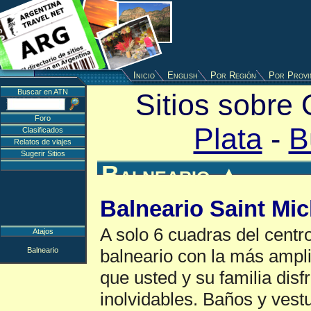
Inicio
English
Por Región
Por Provi
Buscar en ATN
Sitios sobre
Foro
Plata
-
B
Clasificados
Relatos de viajes
Sugerir Sitios
Balneario
▲
Balneario Saint Mic
A solo 6 cuadras del centr
Atajos
Balneario
balneario con la más ampli
que usted y su familia dis
inolvidables. Baños y vest