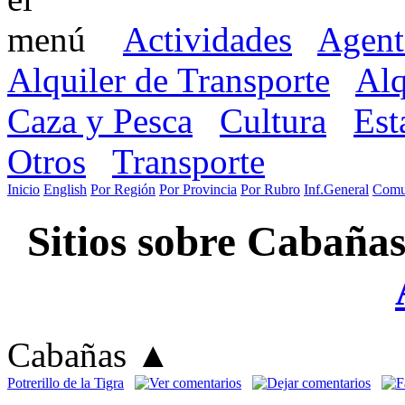
Actividades
Agent
Alquiler de Transporte
Alq
Caza y Pesca
Cultura
Est
Otros
Transporte
Inicio
English
Por Región
Por Provincia
Por Rubro
Inf.General
Comu
Sitios sobre Cabaña
Cabañas
▲
Potrerillo de la Tigra