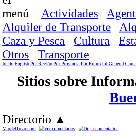
Actividades
Agent
Alquiler de Transporte
Alq
Caza y Pesca
Cultura
Est
Otros
Transporte
Inicio
English
Por Región
Por Provincia
Por Rubro
Inf.General
Comu
Sitios sobre Infor
Buen
Directorio
▲
MardelTuyu.com