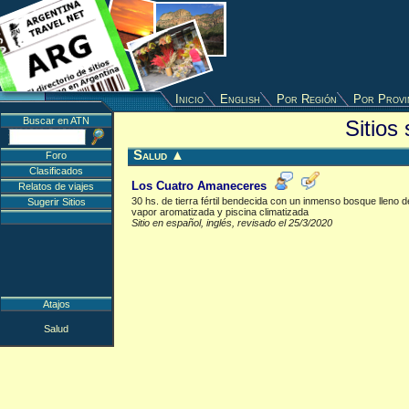
Inicio
English
Por Región
Por Provi
Buscar en ATN
Sitios
Salud
▲
Foro
Clasificados
Los Cuatro Amaneceres
Relatos de viajes
30 hs. de tierra fértil bendecida con un inmenso bosque lleno 
Sugerir Sitios
vapor aromatizada y piscina climatizada
Sitio en español, inglés, revisado el 25/3/2020
Atajos
Salud