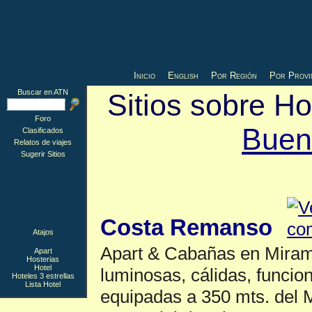
Inicio
English
Por Región
Por Provi
Buscar en ATN
Sitios sobre H
Foro
Buen
Clasificados
Relatos de viajes
Sugerir Sitios
Apart
▲
Costa Remanso
Atajos
Apart & Cabañas en Miram
Apart
Hosterias
Hotel
luminosas, cálidas, funcio
Hoteles 3 estrellas
Lista Hotel
equipadas a 350 mts. del M