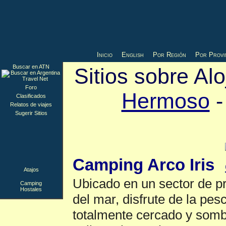
Inicio
English
Por Región
Por Provi
Buscar en ATN
Sitios sobre Al
Foro
Hermoso
Clasificados
Relatos de viajes
Sugerir Sitios
Camping
▲
Camping Arco Iris
Atajos
Ubicado en un sector de pri
Camping
Hostales
del mar, disfrute de la pes
totalmente cercado y som