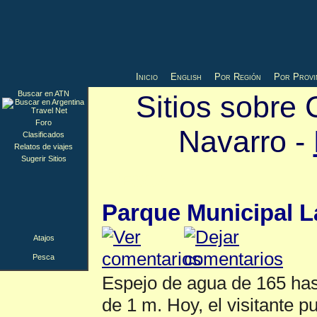
Inicio
English
Por Región
Por Provi
Buscar en ATN
Sitios sobre
Foro
Navarro -
Clasificados
Relatos de viajes
Sugerir Sitios
Pesca
▲
Parque Municipal 
Atajos
Pesca
Espejo de agua de 165 ha
de 1 m. Hoy, el visitante p