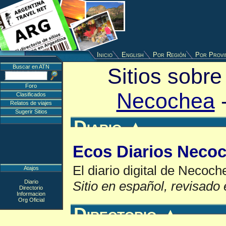
Inicio
English
Por Región
Por Provi
Buscar en ATN
Sitios sobre
Foro
Necochea
Clasificados
Relatos de viajes
Sugerir Sitios
Diario
▲
Ecos Diarios Neco
El diario digital de Necoch
Atajos
Diario
Sitio en español, revisado 
Directorio
Informacion
Org Oficial
Directorio
▲