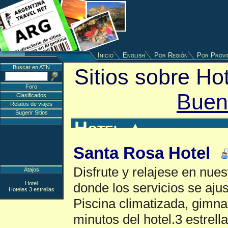
Inicio
English
Por Región
Por Provi
Buscar en ATN
Sitios sobre Hot
Foro
Buen
Clasificados
Relatos de viajes
Sugerir Sitios
Hotel
▲
Santa Rosa Hotel
Disfrute y relajese en nue
Atajos
Hotel
donde los servicios se aju
Hoteles 3 estrellas
Piscina climatizada, gimna
minutos del hotel.3 estrell