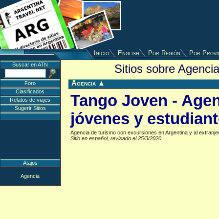
Inicio
English
Por Región
Por Provi
Buscar en ATN
Sitios sobre Agencia
Agencia
▲
Foro
Clasificados
Tango Joven - Agen
Relatos de viajes
Sugerir Sitios
jóvenes y estudian
Agencia de turismo con excursiones en Argentina y al extranje
Sitio en español, revisado el 25/3/2020
Atajos
Agencia