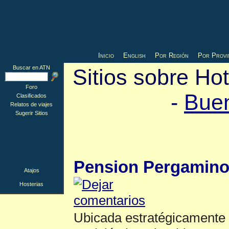
Inicio
English
Por Región
Por Provi
Buscar en ATN
Sitios sobre Ho
Foro
-
Buen
Clasificados
Relatos de viajes
Sugerir Sitios
Hosterias
▲
Pension Pergamin
Atajos
Hosterias
Ubicada estratégicamente