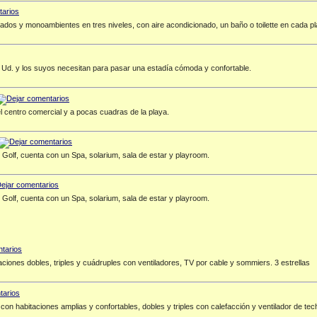
dos y monoambientes en tres niveles, con aire acondicionado, un baño o toilette en cada pl
d. y los suyos necesitan para pasar una estadía cómoda y confortable.
l centro comercial y a pocas cuadras de la playa.
 Golf, cuenta con un Spa, solarium, sala de estar y playroom.
 Golf, cuenta con un Spa, solarium, sala de estar y playroom.
ciones dobles, triples y cuádruples con ventiladores, TV por cable y sommiers. 3 estrellas
n habitaciones amplias y confortables, dobles y triples con calefacción y ventilador de techo