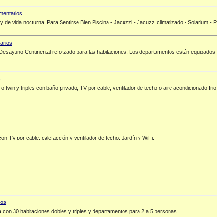
 de vida nocturna. Para Sentirse Bien Piscina - Jacuzzi - Jacuzzi climatizado - Solarium - 
Desayuno Continental reforzado para las habitaciones. Los departamentos están equipados co
 o twin y triples con baño privado, TV por cable, ventilador de techo o aire acondicionado f
on TV por cable, calefacción y ventilador de techo. Jardín y WiFi.
ta con 30 habitaciones dobles y triples y departamentos para 2 a 5 personas.