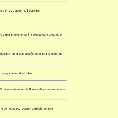
co en su categoría. 3 estrellas
nos y mar mantiene su fina arquitectura creando un
cipios: hacer que el huésped sienta el placer de
os, equipadas. 4 estrellas
 45 minutos de avión de Buenos Aires, un verdadero
r o de negocios, resulten verdaderamente