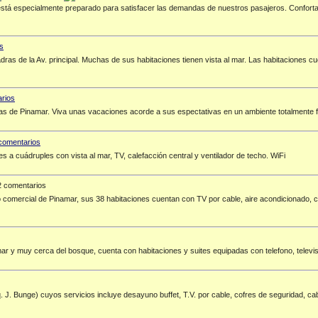
 está especialmente preparado para satisfacer las demandas de nuestros pasajeros. Conforta
ras de la Av. principal. Muchas de sus habitaciones tienen vista al mar. Las habitaciones cue
as de Pinamar. Viva unas vacaciones acorde a sus espectativas en un ambiente totalmente fam
es a cuádruples con vista al mar, TV, calefacción central y ventilador de techo. WiFi
 comentarios
o comercial de Pinamar, sus 38 habitaciones cuentan con TV por cable, aire acondicionado, cale
ar y muy cerca del bosque, cuenta con habitaciones y suites equipadas con telefono, televiso
. J. Bunge) cuyos servicios incluye desayuno buffet, T.V. por cable, cofres de seguridad, cab