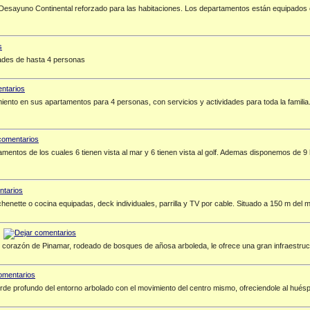
Desayuno Continental reforzado para las habitaciones. Los departamentos están equipados co
dades de hasta 4 personas
miento en sus apartamentos para 4 personas, con servicios y actividades para toda la famil
amentos de los cuales 6 tienen vista al mar y 6 tienen vista al golf. Ademas disponemos de 9
enette o cocina equipadas, deck individuales, parrilla y TV por cable. Situado a 150 m del m
l corazón de Pinamar, rodeado de bosques de añosa arboleda, le ofrece una gran infraestruct
de profundo del entorno arbolado con el movimiento del centro mismo, ofreciendole al huésp