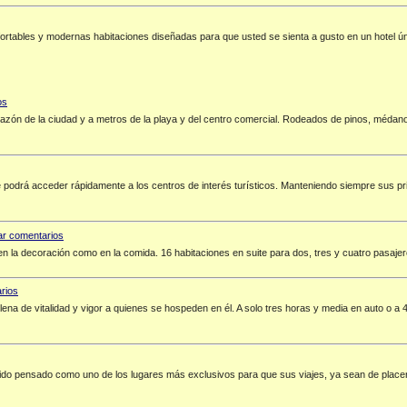
rtables y modernas habitaciones diseñadas para que usted se sienta a gusto en un hotel úni
corazón de la ciudad y a metros de la playa y del centro comercial. Rodeados de pinos, méda
podrá acceder rápidamente a los centros de interés turísticos. Manteniendo siempre sus prin
n la decoración como en la comida. 16 habitaciones en suite para dos, tres y cuatro pasajer
ena de vitalidad y vigor a quienes se hospeden en él. A solo tres horas y media en auto o a
ido pensado como uno de los lugares más exclusivos para que sus viajes, ya sean de place