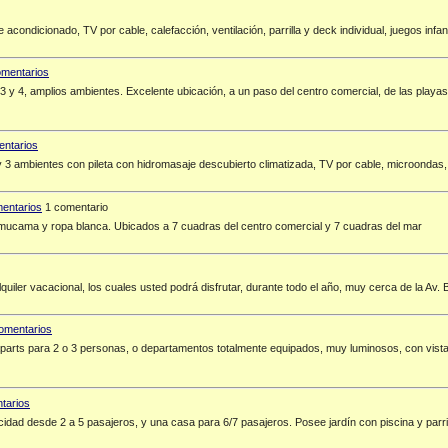
acondicionado, TV por cable, calefacción, ventilación, parrilla y deck individual, juegos inf
3 y 4, amplios ambientes. Excelente ubicación, a un paso del centro comercial, de las play
3 ambientes con pileta con hidromasaje descubierto climatizada, TV por cable, microondas, 
1 comentario
mucama y ropa blanca. Ubicados a 7 cuadras del centro comercial y 7 cuadras del mar
quiler vacacional, los cuales usted podrá disfrutar, durante todo el año, muy cerca de la Av.
, aparts para 2 o 3 personas, o departamentos totalmente equipados, muy luminosos, con vista
idad desde 2 a 5 pasajeros, y una casa para 6/7 pasajeros. Posee jardín con piscina y parri