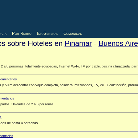
ncia
Por Rubro
Inf.General
Comunidad
ios sobre Hoteles en
Pinamar
-
Buenos Aire
 a 8 personas, totalmente equipadas, Internet Wi-Fi, TV por cable, piscina climatizada, parri
 50 m del centro con vajilla completa, heladera, microondas, TV, Wi-Fi, calefacción, parrilla
ipados. Unidades de 2 a 6 personas
dades de hasta 4 personas