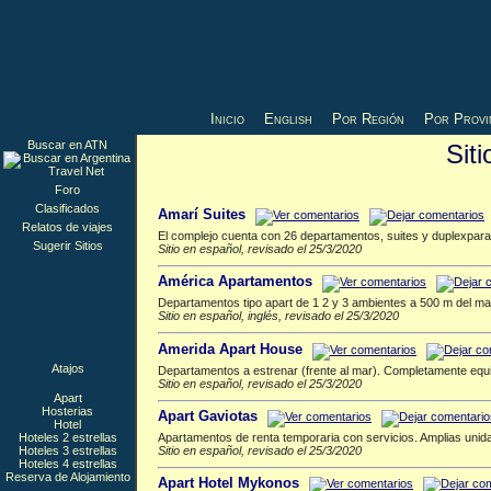
Inicio
English
Por Región
Por Provi
Buscar en ATN
Sit
Apart
▲
Foro
Clasificados
Amarí Suites
Relatos de viajes
El complejo cuenta con 26 departamentos, suites y duplexpara 2
Sugerir Sitios
Sitio en español, revisado el 25/3/2020
América Apartamentos
Departamentos tipo apart de 1 2 y 3 ambientes a 500 m del mar y
Sitio en español, inglés, revisado el 25/3/2020
Amerida Apart House
Atajos
Departamentos a estrenar (frente al mar). Completamente equ
Sitio en español, revisado el 25/3/2020
Apart
Hosterias
Apart Gaviotas
Hotel
Apartamentos de renta temporaria con servicios. Amplias uni
Hoteles 2 estrellas
Sitio en español, revisado el 25/3/2020
Hoteles 3 estrellas
Hoteles 4 estrellas
Reserva de Alojamiento
Apart Hotel Mykonos