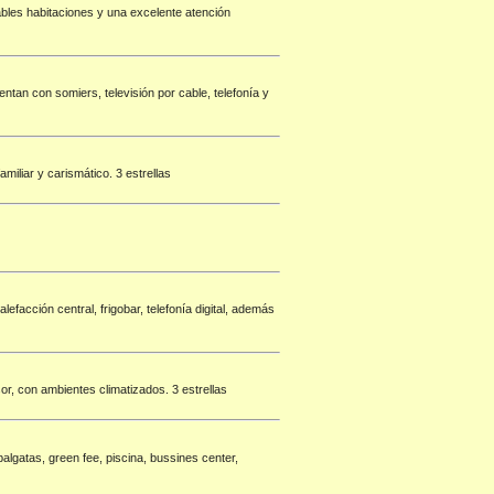
bles habitaciones y una excelente atención
ntan con somiers, televisión por cable, telefonía y
iliar y carismático. 3 estrellas
facción central, frigobar, telefonía digital, además
r, con ambientes climatizados. 3 estrellas
algatas, green fee, piscina, bussines center,