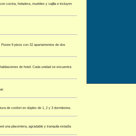
n cocina, heladera, muebles y vajilla e incluyen
ia. Posee 9 pisos con 32 apartamentos de dos
 habitaciones de hotel. Cada unidad se encuentra
ar.
ura de confort en dúplex de 1, 2 y 3 dormitorios.
ed una placentera, agradable y tranquila estadía