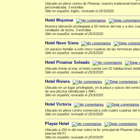
Ubicado en pleno centro de Pinamar, nuestro tradicional hotel
personalizada. 3 estrellas
Sitio en español, inglés, revisado el 25/3/2020
Hotel Mojomar
Nuestra ubicación privilegiada a 50 metros del mar y a dos cuad
ventilador de techo. 3 estrellas
Sitio en español, revisado el 25/3/2020
Hotel Novo Siena
Un paraíso familiar a solo cinco cuadras de las hermosas play
Sitio en español, revisado el 25/3/2020
Hotel Pinamar Soleado
Ubicado frente al mar, el hotel cuenta con 52 habitaciones dobl
Sitio en español, revisado el 25/3/2020
Hotel Riviera
2
Ubicado en un lugar privilegiado, en la playa y pasos del centr
de una piscina climatizada y WiFi.
Sitio en español, revisado el 25/3/2020
Hotel Victoria
Ubicado en pleno centro comercial a solo cuatro cuadras del m
Sitio en español, revisado el 25/3/2020
Playas Hotel
Ubicado a 150 m del mar sobre la Av. principal de Pinamar (Arq
internet WI-FI
Sitio en español, revisado el 25/3/2020