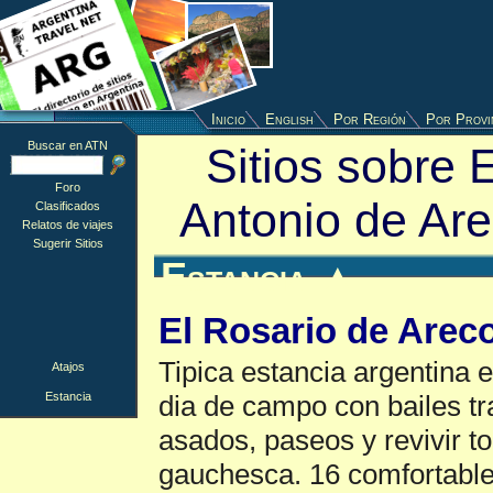
Inicio
English
Por Región
Por Provi
Buscar en ATN
Sitios sobre 
Foro
Antonio de Ar
Clasificados
Relatos de viajes
Sugerir Sitios
Estancia
▲
El Rosario de Arec
Tipica estancia argentina 
Atajos
Estancia
dia de campo con bailes tr
asados, paseos y revivir to
gauchesca. 16 comfortable 