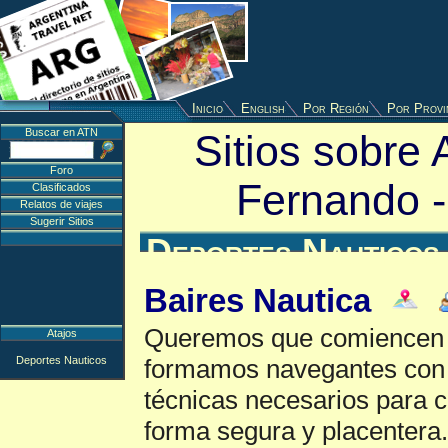
Inicio
English
Por Región
Por Provi
Buscar en ATN
Sitios sobre 
Foro
Fernando 
Clasificados
Relatos de viajes
Sugerir Sitios
Deportes Nauticos
Baires Nautica
Queremos que comiencen a
Atajos
Deportes Nauticos
formamos navegantes con 
técnicas necesarios para
forma segura y placentera.