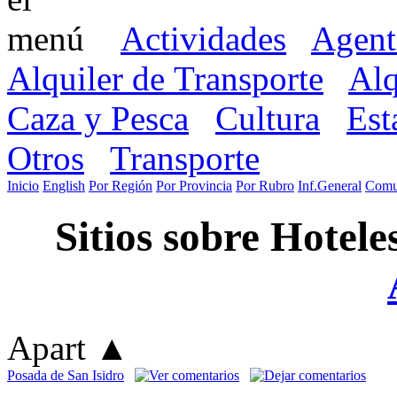
Actividades
Agent
Alquiler de Transporte
Alq
Caza y Pesca
Cultura
Est
Otros
Transporte
Inicio
English
Por Región
Por Provincia
Por Rubro
Inf.General
Comu
Sitios sobre Hotele
Apart
▲
Posada de San Isidro