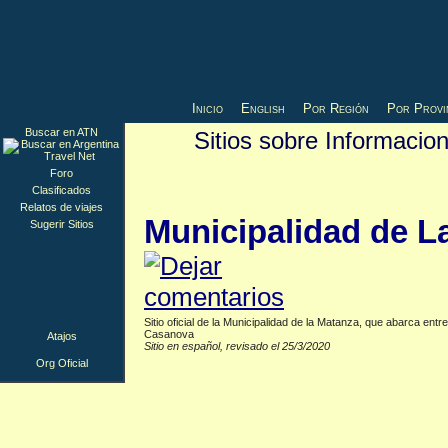
Inicio
English
Por Región
Por Provi
Buscar en ATN
Sitios sobre Informacio
Org Oficial
▲
Foro
Clasificados
Relatos de viajes
Municipalidad de L
Sugerir Sitios
Sitio oficial de la Municipalidad de la Matanza, que abarca entr
Casanova
Atajos
Sitio en español, revisado el 25/3/2020
Org Oficial